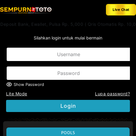
Live Chat
it Bank, Ewallet, Pulsa Rp. 5,000 ( Qris Otomatis Rp. 10,000 
Silahkan login untuk mulai bermain
Show Password
Lite Mode
Lupa password?
Login
POOLS