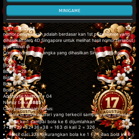
MINIGAME
NOMOR
KELUAR
nomor pengeluaran adalah berdasar kan 1st prize nomor yang
dihasilkan oleh 4D Singapore untuk melihat hasil nomor tersebut
bisa dilihat di
Contoh nomor bola angka yang dihasilkan Singapore toto:
Bola 1 = 7
Bola 2 = 21
Bola 3 = 29
Bola 4 = 32
Bola 5 = 36
Bola 6 = 38
Additional Number = 04
Nomor buka
0885
Cara perhitungan rumus:
Bola di urutkan dari yang terkecil sampai yang terbesar.
Bola ke 1 sampai bola ke 6 dijumlahkan
7+21+29+32+36+38 = 163 di kali 2 = 326
Hasil dari 326 dikurangkan bola ke 1 ( 7 ) dan bola ke 6 (