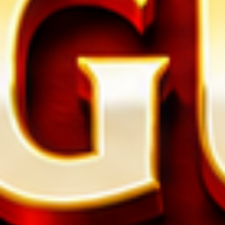
54
Ambil Air
55
Ambil Da
56
Anak Kam
57
Anak Kunc
58
Anak Naik
59
Angkat Ba
60
Weker
61
Wat Siam
62
Wanita Pu
63
Ubi
64
Tusuk Gigi
65
Tupai