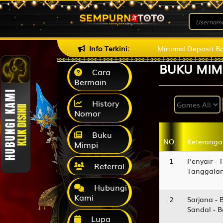
-
line Resmi Dan Terpercaya | Minimal Deposit Bank, Ewallet, Pulsa
Info Terkini:
BUKU
MIM
Cara
Bermain
History
Nomor
Buku
NO.
NO.
Keteranga
Keteranga
Mimpi
1
Penyair - 
Referral
Tanggalan
Hubungi
Kami
2
Sarjana - 
Sandal - 
Lupa