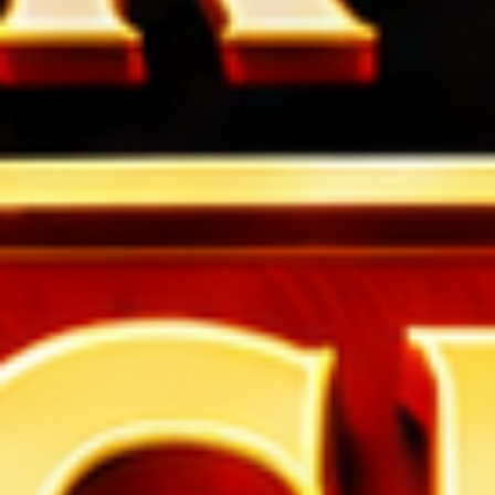
44
Hidung Bel
Meja - Arj
45
Udang ke
46
Langit
47
Tanah
48
Gula
49
Obat
50
Ahli Nuju
51
Air Gripe
52
Air Panas
53
Alat Tulis