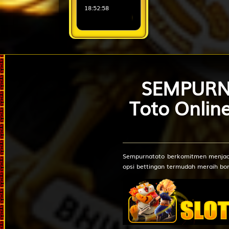
18:52:58
***Jadwal Online Bank***
15
Pendeta W
14-01-2026
Manggis -
18:52:53
16
Orang Bon
Anggur - B
SEMPURNA
Toto Onlin
17
Penolong -
18
Putri Raja
Sempurnatoto berkomitmen menjad
Engsel - D
opsi bettingan termudah meraih bon
19
Kekasih - 
Bemo - N
20
Pahlawan -