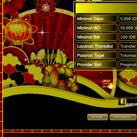
26
Putri Raja
Engsel - D
Minimal Depo
5.000 I
27
Si Ceroboh
Minimal WD
50.000 
Gedung Bi
Minimal Bet
100 IDR
Layanan Transaksi
Transfer
28
Anak Sakti
Pasaran Togel
Totomac
Sepatu - R
Provider Slot
Pragmati
29
Penari - C
Sekolahan 
30
Penjual Da
Sendok - K
SEMPU
HOME
PROMOSI
31
Pemburu - 
Baju - Pan