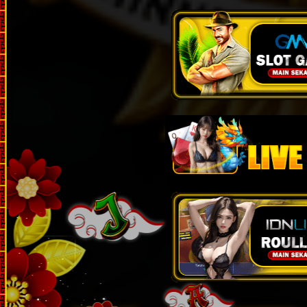
Sabuk - W
21
Jejaka Tua
Lesmana 
22
Janda Muda
Grendel -
23
Berandal - 
Citraksa
24
Pengembar
- Tas - Ra
25
Nenek Moy
Sikat - T